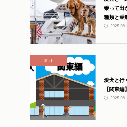
乗って出
種類と乗
2025.08.
楽しむ
愛犬と行
【関東編
2025.08.