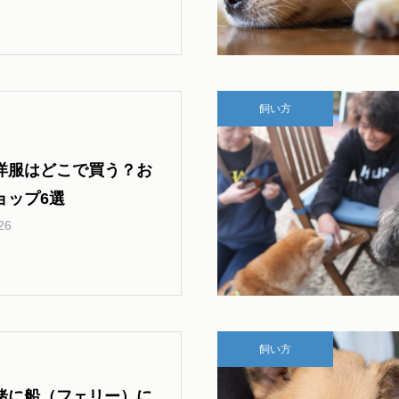
ー【お散歩 ドッグラン ドッグ
カフェ編】
飼い方
洋服はどこで買う？お
ョップ6選
26
飼い方
緒に船（フェリー）に