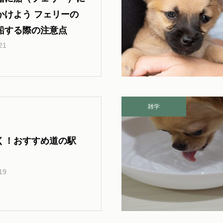
かけよう フェリーの
船する際の注意点
21
雑学
く！おすすめ道の駅
】
19