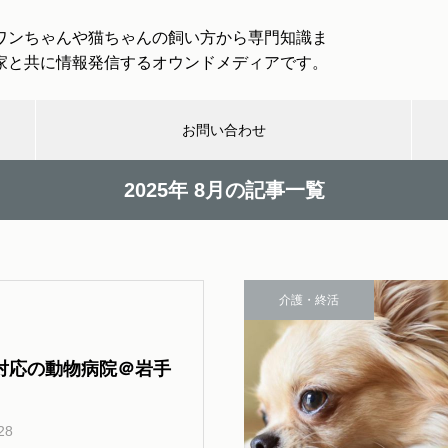
ワンちゃんや猫ちゃんの飼い方から専門知識ま
家と共に情報発信するオウンドメディアです。
お問い合わせ
2025年 8月の記事一覧
んハン
介護・
健
取
取材企業・
救急・
楽
グ
終活
康
材
団体一覧
防災
し
「わんわんトラベル」は愛犬と
一緒に大型犬まで専用バスで旅
介護・終活
行を楽しめる！
む
対応の動物病院＠岩手
犬と出かける際のルールとマナ
28