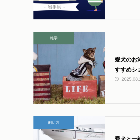
テム一覧
雑学
愛犬とのお出かけで気になるこ
とFAQ
愛犬のお
すすめシ
2025.08.
飼い方
愛犬と一