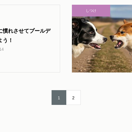
しつけ
に慣れさせてプールデ
よう！
14
1
2