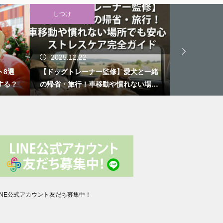
しつけ
楽しむ
2025.12.22
2025.12.
ト8選
【ドッグトレーナー監修】愛犬と一緒
愛犬と行く！
する？
の帰省・旅行！車移動や慣れない場所
場3選【東日
でも安心！ストレスケア完全ガイド
INE公式アカウント友だち募集中！