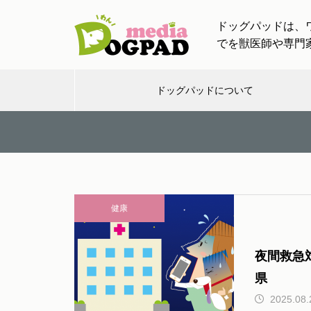
ドッグパッドは、
でを獣医師や専門
ドッグパッドについて
お出
お知
し
チャン
ワンちゃ
かけ
らせ
つ
ネル
ティン
【ドッグトレーナー監修】愛犬
と一緒の帰省・旅行！車移動や
健康
慣れない場所でも安心！ストレ
け
スケア完全ガイド
夜間救急
県
2025.08.
愛犬と出かける際に必要なアイ