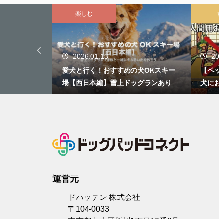
楽しむ
2026.01.13
20
愛猫がキャラ
愛犬と行く！おすすめの犬OKスキー
【ペ
すぎる「AI変
場【西日本編】雪上ドッグランあり
犬に
おせ
運営元
ドハッテン 株式会社
〒104-0033