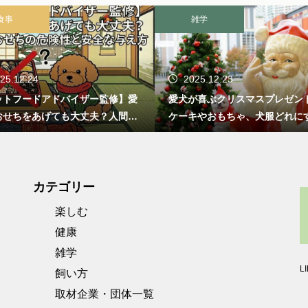
食事
雑学
25.12.24
2025.12.23
ットフードアドバイザー監修】愛
愛犬が喜ぶクリスマスプレゼン
おせちをあげても大丈夫？人間用
ケーキやおもちゃ、犬服どれに
ちの危険性と安全な与え方
カテゴリー
楽しむ
健康
雑学
L
飼い方
取材企業・団体一覧