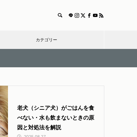
カテゴリー
漫
特
獣医師
雑
食
飼
迷
画
集
コラム
学
事
い
子
愛犬とのおでかけするときの持
ち物やルール、マナーまとめ
方
老犬（シニア犬）がごはんを食
べない・水も飲まないときの原
因と対処法を解説
犬と出かける際のマナー【車や
2025.08.27