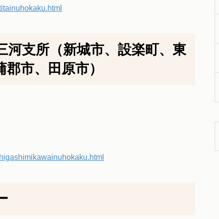
/titainuhokaku.html
三河支所（新城市、設楽町、東
蒲郡市、田原市）
-c/higashimikawainuhokaku.html
ー