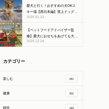
公共交通機関などの移動編】
愛犬と行く！おすすめの犬OKス
キー場【西日本編】雪上ドッグラ
2026.01.13
ンあり
【ペットフードアドバイザー監
修】愛犬におせちをあげても大丈
2025.12.24
夫？人間用おせちの危険性と安全
な与え方
カテゴリー
楽しむ
261
健康
201
雑学
183