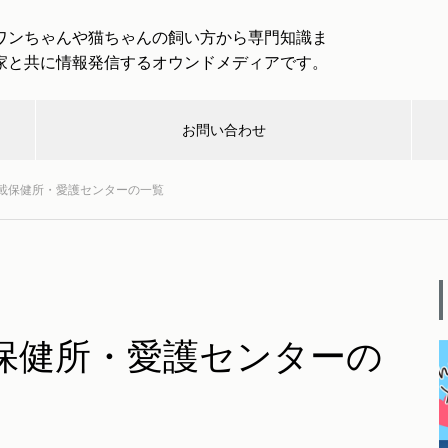
ワンちゃんや猫ちゃんの飼い方から専門知識ま
家と共に情報発信するオウンドメディアです。
お問い合わせ
載保健所・愛護センターの一覧
んハン
介護・
健
取
取材企業・
救急・
楽
グ
終活
康
材
団体一覧
防災
し
「わんわんトラベル」は愛犬と
一緒に大型犬まで専用バスで旅
行を楽しめる！
む
保健所・愛護センターの
犬と出かける際のルールとマナ