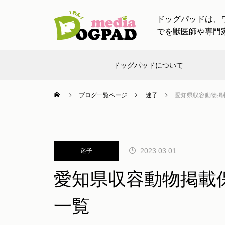
ドッグパッドは、
でを獣医師や専門
ドッグパッドについて
ブログ一覧ページ
迷子
愛知県収容動物掲
お出
お知
し
チャン
ワンちゃ
かけ
らせ
つ
ネル
ティン
【ドッグトレーナー監修】愛犬
と一緒の帰省・旅行！車移動や
2023.03.01
迷子
慣れない場所でも安心！ストレ
け
愛知県収容動物掲載
スケア完全ガイド
一覧
愛犬と出かける際に必要なアイ