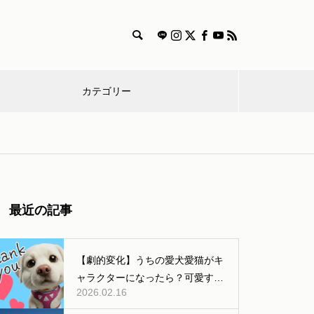
カテゴリー
漫
特
獣医師
雑
食
飼
迷
画
集
コラム
学
事
い
子
愛犬とのおでかけするときの持
最近の記事
ち物やルール、マナーまとめ
方
【劇的変化】うちの愛犬愛猫がキ
ャラクターになったら？可愛すぎ
2026.02.16
る「AI変身」ギャラリー公開！
犬と出かける際のマナー【車や