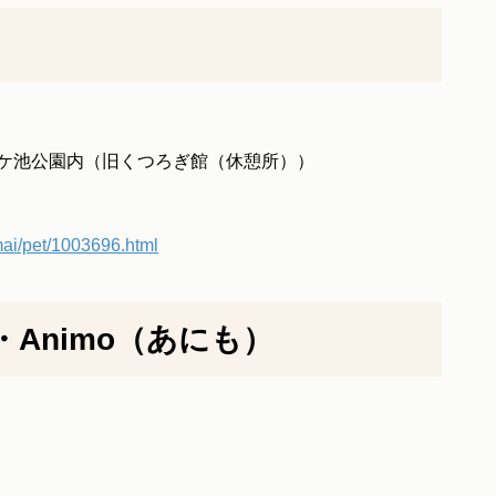
4 鞍ケ池公園内（旧くつろぎ館（休憩所））
umai/pet/1003696.html
Animo（あにも）