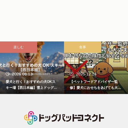
食事
雑学
2025.12.24
2025.12.23
【ペットフードアドバイザー監
愛犬が喜ぶクリスマスプレゼント
修】愛犬におせちをあげても大丈
8選 ケーキやおもちゃ、犬服どれ
夫？人間用おせちの危険性と安全
にする？
な与え方