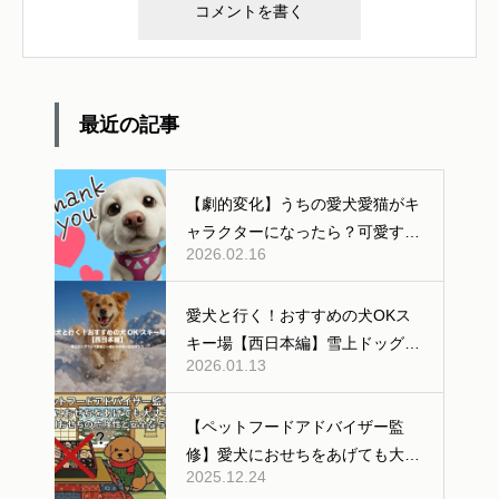
最近の記事
【劇的変化】うちの愛犬愛猫がキ
ャラクターになったら？可愛すぎ
2026.02.16
る「AI変身」ギャラリー公開！
愛犬と行く！おすすめの犬OKス
キー場【西日本編】雪上ドッグラ
2026.01.13
ンあり
【ペットフードアドバイザー監
修】愛犬におせちをあげても大丈
2025.12.24
夫？人間用おせちの危険性と安全