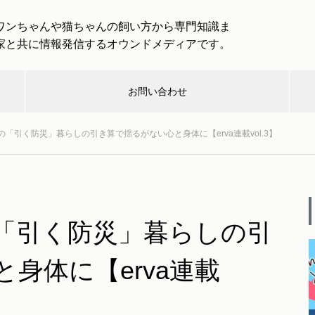
ワンちゃんや猫ちゃんの飼い方から専門知識ま
家と共に情報発信するオウンドメディアです。
お問い合わせ
「引く防災」暮らしの引き算で揺るがない心と身体に【erva連載vol.3】
んハン
介護・
健
取
取材企業・
救急・
楽
グ
終活
康
材
団体一覧
防災
し
「わんわんトラベル」は愛犬と
一緒に大型犬まで専用バスで旅
「引く防災」暮らしの引
行を楽しめる！
む
身体に【erva連載
犬と出かける際のルールとマナ