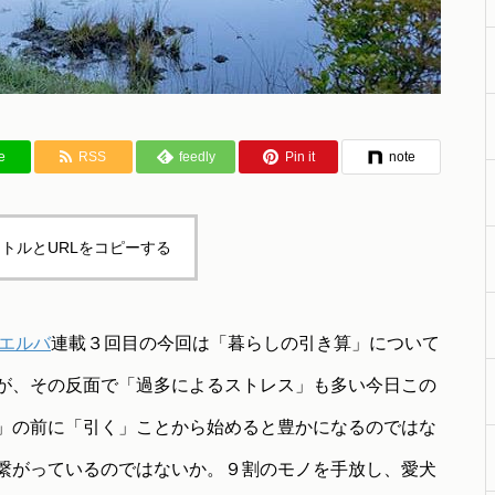
e
RSS
feedly
Pin it
note
トルとURLをコピーする
/エルバ
連載３回目の今回は「暮らしの引き算」について
が、その反面で「過多によるストレス」も多い今日この
」の前に「引く」ことから始めると豊かになるのではな
繋がっているのではないか。９割のモノを手放し、愛犬