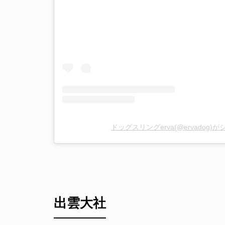
ドッグスリングerva(@ervadog
出雲大社