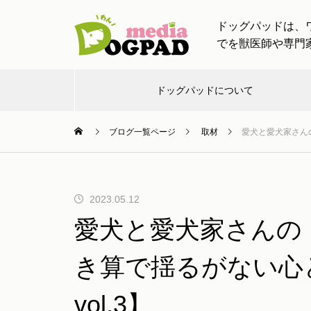
ドッグパッドは、
でを獣医師や専門
ドッグパッドについて
ブログ一覧ページ
取材
愛犬と愛犬家さんの
お出
お知
し
チャン
ワンちゃ
かけ
らせ
つ
ネル
ティン
【ドッグトレーナー監修】愛犬
2023.05.12
と一緒の帰省・旅行！車移動や
愛犬と愛犬家さんの
慣れない場所でも安心！ストレ
け
スケア完全ガイド
き算で揺るがない心と
vol.3】
愛犬と出かける際に必要なアイ