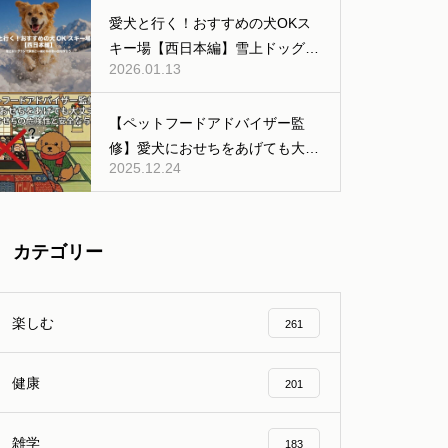
公共交通機関などの移動編】
愛犬と行く！おすすめの犬OKス
キー場【西日本編】雪上ドッグラ
2026.01.13
ンあり
【ペットフードアドバイザー監
修】愛犬におせちをあげても大丈
2025.12.24
夫？人間用おせちの危険性と安全
な与え方
カテゴリー
楽しむ
261
健康
201
雑学
183