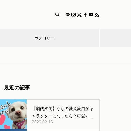
カテゴリー
漫
特
獣医師
雑
食
飼
迷
画
集
コラム
学
事
い
子
愛犬とのおでかけするときの持
最近の記事
ち物やルール、マナーまとめ
方
【劇的変化】うちの愛犬愛猫がキ
ャラクターになったら？可愛すぎ
2026.02.16
る「AI変身」ギャラリー公開！
犬と出かける際のマナー【車や