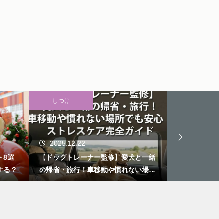
しつけ
楽しむ
2025.12.22
2025.12.
ト8選
【ドッグトレーナー監修】愛犬と一緒
愛犬と行く！
する？
の帰省・旅行！車移動や慣れない場所
場3選【東日
でも安心！ストレスケア完全ガイド