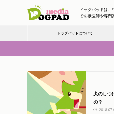
ドッグパッドは、
でを獣医師や専門
ドッグパッドについて
お出
お知
し
チャン
ワンちゃ
かけ
らせ
つ
ネル
ティン
【ドッグトレーナー監修】愛犬
と一緒の帰省・旅行！車移動や
慣れない場所でも安心！ストレ
け
スケア完全ガイド
犬のしつ
の？
2018.07.
愛犬と出かける際に必要なアイ