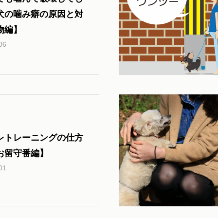
犬の噛み癖の原因と対
物編】
06
レトレーニングの仕方
お留守番編】
01