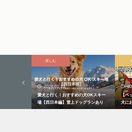
楽しむ
2026.01.13
20
愛猫がキャラ
愛犬と行く！おすすめの犬OKスキー
【ペ
すぎる「AI変
場【西日本編】雪上ドッグランあり
犬に
おせ