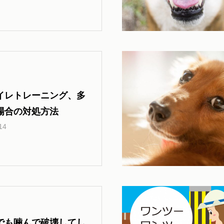
ー【お散歩 ドッグラン ドッグ
カフェ編】
イレトレーニング、多
場合の対処方法
14
でも噛んで破壊してし