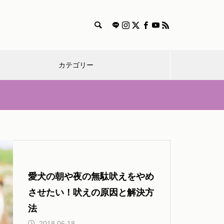
カテゴリー
漫
特
獣医師
雑
食
飼
迷
画
集
コラム
学
事
い
子
愛犬とのおでかけするときの持
ち物やルール、マナーまとめ
方
愛犬の朝や夜の無駄吠えをやめ
させたい！吠えの原因と解決方
法
犬と出かける際のマナー【車や
2018.06.18