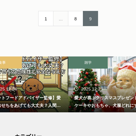
1
…
8
9
食事
雑学
25.12.24
2025.12.23
ットフードアドバイザー監修】愛
愛犬が喜ぶクリスマスプレゼン
おせちをあげても大丈夫？人間用
ケーキやおもちゃ、犬服どれに
ちの危険性と安全な与え方