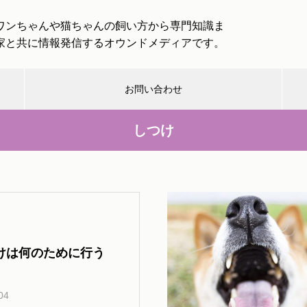
ワンちゃんや猫ちゃんの飼い方から専門知識ま
家と共に情報発信するオウンドメディアです。
お問い合わせ
しつけ
んハン
介護・
健
取
取材企業・
救急・
楽
グ
終活
康
材
団体一覧
防災
し
「わんわんトラベル」は愛犬と
一緒に大型犬まで専用バスで旅
行を楽しめる！
む
けは何のために行う
犬と出かける際のルールとマナ
04