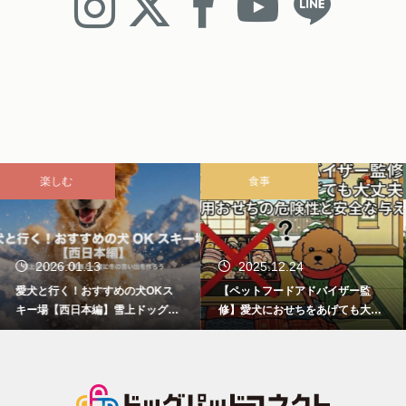
食事
雑学
2025.12.24
2025.12.23
【ペットフードアドバイザー監
愛犬が喜ぶクリスマスプレゼント
修】愛犬におせちをあげても大丈
8選 ケーキやおもちゃ、犬服どれ
夫？人間用おせちの危険性と安全
にする？
な与え方