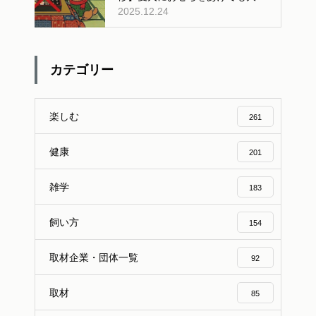
2025.12.24
夫？人間用おせちの危険性と安全
な与え方
カテゴリー
楽しむ
261
健康
201
雑学
183
飼い方
154
取材企業・団体一覧
92
取材
85