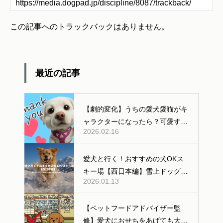
この記事へのトラックバックはありません。
最近の記事
【劇的変化】うちの愛犬愛猫がキ
ャラクターになったら？可愛すぎ
2026.02.16
る「AI変身」ギャラリー公開！
愛犬と行く！おすすめの犬OKス
キー場【西日本編】雪上ドッグラ
2026.01.13
ンあり
【ペットフードアドバイザー監
修】愛犬におせちをあげても大丈