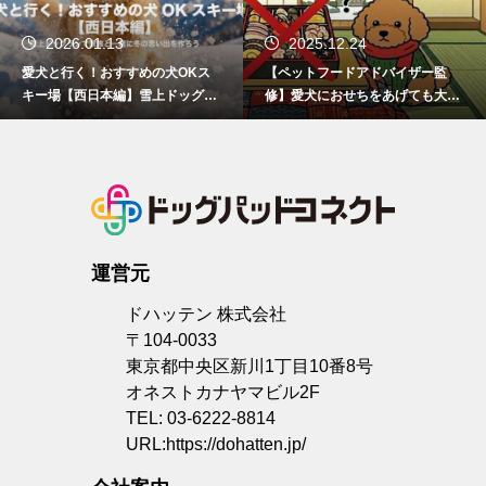
2026.01.13
2025.12.24
愛犬と行く！おすすめの犬OKス
【ペットフードアドバイザー監
キー場【西日本編】雪上ドッグラ
修】愛犬におせちをあげても大丈
ンあり
夫？人間用おせちの危険性と安全
な与え方
運営元
ドハッテン 株式会社
〒104-0033
東京都中央区新川1丁目10番8号
オネストカナヤマビル2F
TEL: 03-6222-8814
URL:
https://dohatten.jp/