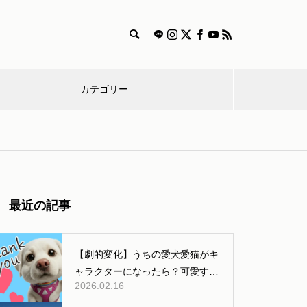
カテゴリー
漫
特
獣医師
雑
食
飼
迷
画
集
コラム
学
事
い
子
愛犬とのおでかけするときの持
最近の記事
ち物やルール、マナーまとめ
方
【劇的変化】うちの愛犬愛猫がキ
ャラクターになったら？可愛すぎ
2026.02.16
る「AI変身」ギャラリー公開！
犬と出かける際のマナー【車や