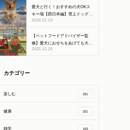
公共交通機関などの移動編】
愛犬と行く！おすすめの犬OKス
キー場【西日本編】雪上ドッグラ
2026.01.13
ンあり
【ペットフードアドバイザー監
修】愛犬におせちをあげても大丈
2025.12.24
夫？人間用おせちの危険性と安全
な与え方
カテゴリー
楽しむ
261
健康
201
雑学
183