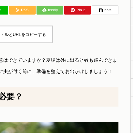
e
RSS
feedly
Pin it
note
トルとURLをコピーする
意はできていますか？夏場は外に出ると蚊も飛んできま
に虫が付く前に、準備を整えてお出かけしましょう！
必要？