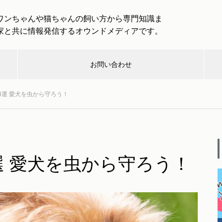
ワンちゃんや猫ちゃんの飼い方から専門知識ま
家と共に情報発信するオウンドメディアです。
お問い合わせ
4選 愛犬を虫から守ろう！
んハン
介護・
健
取
取材企業・
救急・
楽
グ
終活
康
材
団体一覧
防災
し
「わんわんトラベル」は愛犬と
一緒に大型犬まで専用バスで旅
選 愛犬を虫から守ろう！
行を楽しめる！
む
犬と出かける際のルールとマナ