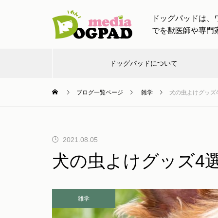
ドッグパッドは、
でを獣医師や専門
ドッグパッドについて
ブログ一覧ページ
雑学
犬の虫よけグッズ
お出
お知
し
チャン
ワンちゃ
かけ
らせ
つ
ネル
ティン
【ドッグトレーナー監修】愛犬
2021.08.05
と一緒の帰省・旅行！車移動や
犬の虫よけグッズ4
慣れない場所でも安心！ストレ
け
スケア完全ガイド
雑学
愛犬と出かける際に必要なアイ