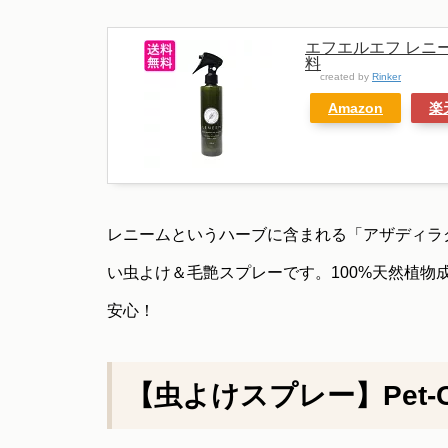
エフエルエフ レニーム
料
created by
Rinker
Amazon
楽
レニームというハーブに含まれる「アザディラ
い虫よけ＆毛艶スプレーです。100%天然植
安心！
【虫よけスプレー】
Pet