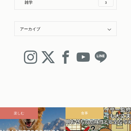
雑学
3
アーカイブ
食事
雑学