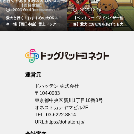
2025.12.24
2025.12.23
【ペットフードアドバイザー監
愛犬が喜ぶクリスマスプレゼント
修】愛犬におせちをあげても大丈
8選 ケーキやおもちゃ、犬服どれ
夫？人間用おせちの危険性と安全
にする？
な与え方
運営元
ドハッテン 株式会社
〒104-0033
東京都中央区新川1丁目10番8号
オネストカナヤマビル2F
TEL: 03-6222-8814
URL:
https://dohatten.jp/