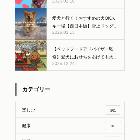
2026.02.16
る「AI変身」ギャラリー公開！
愛犬と行く！おすすめの犬OKス
キー場【西日本編】雪上ドッグラ
2026.01.13
ンあり
【ペットフードアドバイザー監
修】愛犬におせちをあげても大丈
2025.12.24
夫？人間用おせちの危険性と安全
な与え方
カテゴリー
楽しむ
261
健康
201