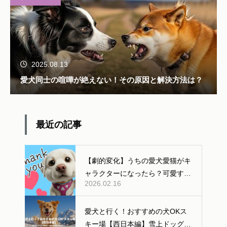
2025.08.13
愛犬同士の喧嘩が絶えない！その原因と解決方法は？
最近の記事
【劇的変化】うちの愛犬愛猫がキ
ャラクターになったら？可愛すぎ
2026.02.16
る「AI変身」ギャラリー公開！
愛犬と行く！おすすめの犬OKス
キー場【西日本編】雪上ドッグラ