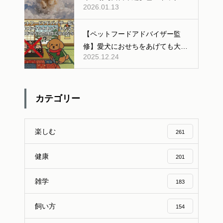
2026.01.13
ンあり
【ペットフードアドバイザー監
修】愛犬におせちをあげても大丈
2025.12.24
夫？人間用おせちの危険性と安全
な与え方
カテゴリー
楽しむ
261
健康
201
雑学
183
飼い方
154