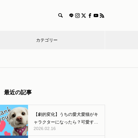
カテゴリー
漫
特
獣医師
雑
食
飼
迷
画
集
コラム
学
事
い
子
愛犬とのおでかけするときの持
最近の記事
ち物やルール、マナーまとめ
方
【劇的変化】うちの愛犬愛猫がキ
ャラクターになったら？可愛すぎ
2026.02.16
る「AI変身」ギャラリー公開！
犬と出かける際のマナー【車や