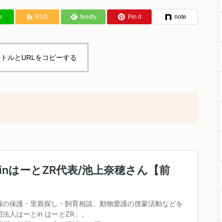
e
RSS
feedly
Pin it
note
トルとURLをコピーする