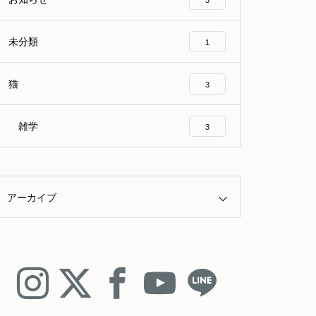
3
未分類
1
猫
3
雑学
3
アーカイブ