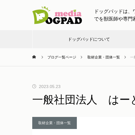
ドッグパッドは、
でを獣医師や専門
ドッグパッドについて
ブログ一覧ページ
取材企業・団体一覧
一
お出
お知
し
チャン
ワンちゃ
かけ
らせ
つ
ネル
ティン
【ドッグトレーナー監修】愛犬
2023.05.23
と一緒の帰省・旅行！車移動や
一般社団法人 はーとi
慣れない場所でも安心！ストレ
け
スケア完全ガイド
取材企業・団体一覧
愛犬と出かける際に必要なアイ