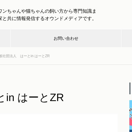
ワンちゃんや猫ちゃんの飼い方から専門知識ま
家と共に情報発信するオウンドメディアです。
お問い合わせ
般社団法人 はーとin はーとZR
んハン
介護・
健
取
取材企業・
救急・
楽
グ
終活
康
材
団体一覧
防災
し
「わんわんトラベル」は愛犬と
一緒に大型犬まで専用バスで旅
n はーとZR
行を楽しめる！
む
犬と出かける際のルールとマナ