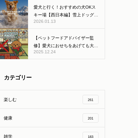
公共交通機関などの移動編】
愛犬と行く！おすすめの犬OKス
キー場【西日本編】雪上ドッグラ
2026.01.13
ンあり
【ペットフードアドバイザー監
修】愛犬におせちをあげても大丈
2025.12.24
夫？人間用おせちの危険性と安全
な与え方
カテゴリー
楽しむ
261
健康
201
雑学
183