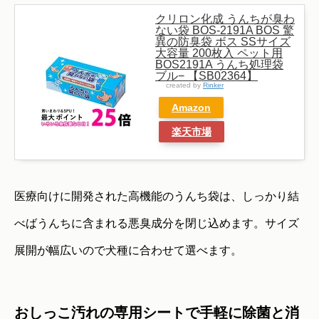
クリロン化成 うんちが臭わ
ない袋 BOS-2191A BOS 驚
異の防臭袋 ボス SSサイズ
大容量 200枚入 ペット用
BOS2191A うんち処理袋
ブル− 【SB02364】
created by
Rinker
Amazon
楽天市場
医療向けに開発された高機能のうんち袋は、しっかり結
べばうんちに含まれる悪臭成分を閉じ込めます。サイズ
展開が幅広いので犬種に合わせて選べます。
おしっこ汚れの専用シートで手軽に除菌と消