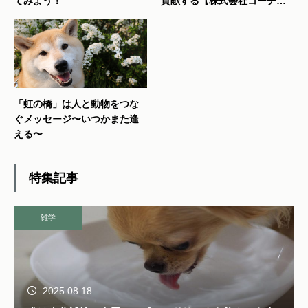
てみよう！
貢献する【株式会社コーチョ
ー】
「虹の橋」は人と動物をつな
ぐメッセージ〜いつかまた逢
える〜
特集記事
雑学
2025.08.18