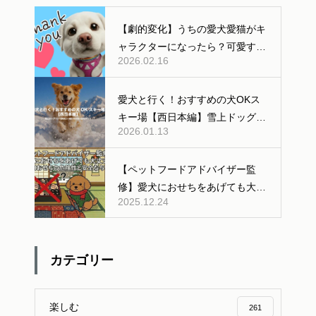
【劇的変化】うちの愛犬愛猫がキ
ャラクターになったら？可愛すぎ
2026.02.16
る「AI変身」ギャラリー公開！
愛犬と行く！おすすめの犬OKス
キー場【西日本編】雪上ドッグラ
2026.01.13
ンあり
【ペットフードアドバイザー監
修】愛犬におせちをあげても大丈
2025.12.24
夫？人間用おせちの危険性と安全
な与え方
カテゴリー
楽しむ
261