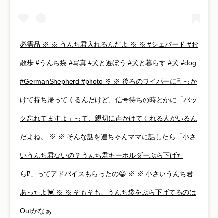
必需品 ※ ※ うんち君入れるんだよ ※ ※ #シェパード #お
散歩 #うんち袋 #写真 #犬と遊ぼう #犬と暮らす #犬 #dog
#GermanShepherd #photo ※ ※ 後ろのワイパーに引っか
けて持ち帰ってくるんだけど、信号待ちの時とかに「バッ
ク忘れてますよ」って、親切に声かけてくれる人がいるん
だよね。 ※ ※ そんな話を連ちゃんママに話したら「小さ
いうんち君ないの？うんち君キーホルダーぶら下げた
ら⁉️」ってアドバイスもらったの😁 ※ ※ 小さいうんち君
あったよ💓 ※ ※ そもそも、うんち袋をぶら下げてるのは
Outかなぁ…