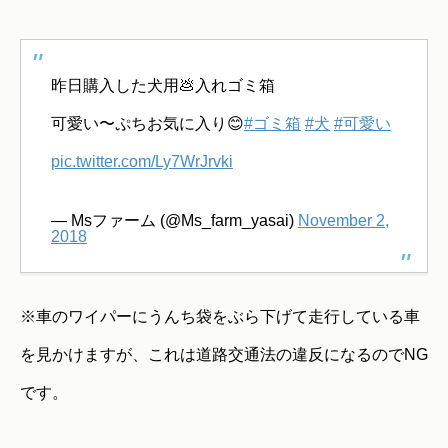
昨日購入した犬用💩入れゴミ箱
可愛い〜ぷちお気に入り😊
#ゴミ箱
#犬
#可愛い
pic.twitter.com/Ly7WrJrvki
— Msファーム (@Ms_farm_yasai)
November 2,
2018
※車のワイパーにうんち袋をぶら下げて走行している車
を見かけますが、これは道路交通法の違反になるのでNG
です。