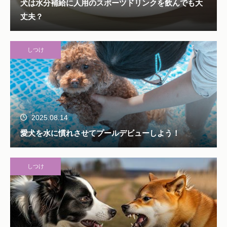
犬は水分補給に人用のスポーツドリンクを飲んでも大
丈夫？
しつけ
2025.08.14
愛犬を水に慣れさせてプールデビューしよう！
しつけ