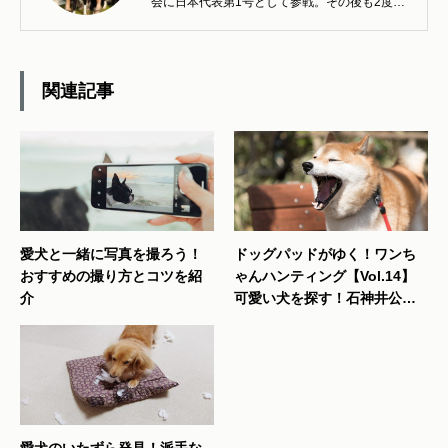
会に日本代表第1号として参戦。その後も2度日
本代表となる。ディスクドッグの楽しさを広く
知ってもらうことに喜びを感じている。
関連記事
愛犬と一緒に写真を撮ろう！
ドッグパッドがゆく！ワンち
おすすめの撮り方とコツを紹
ゃんハンティング【Vol.14】
介
可愛い犬を探す！石神井公園
(＠東京都練馬区)
愛犬のいたずら発見！派手な