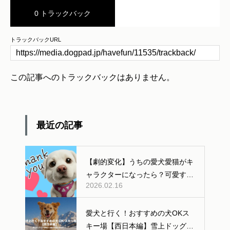
0 トラックバック
トラックバックURL
この記事へのトラックバックはありません。
最近の記事
【劇的変化】うちの愛犬愛猫がキ
ャラクターになったら？可愛すぎ
2026.02.16
る「AI変身」ギャラリー公開！
愛犬と行く！おすすめの犬OKス
キー場【西日本編】雪上ドッグラ