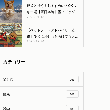
公共交通機関などの移動編】
愛犬と行く！おすすめの犬OKス
キー場【西日本編】雪上ドッグラ
2026.01.13
ンあり
【ペットフードアドバイザー監
修】愛犬におせちをあげても大丈
2025.12.24
夫？人間用おせちの危険性と安全
な与え方
カテゴリー
楽しむ
261
健康
201
雑学
183