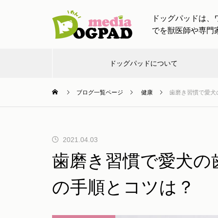
ドッグパッドは、
でを獣医師や専門
ドッグパッドについて
ブログ一覧ページ
健康
歯磨き習慣で愛犬
お出
お知
し
チャン
ワンちゃ
かけ
らせ
つ
ネル
ティン
【ドッグトレーナー監修】愛犬
2021.04.03
と一緒の帰省・旅行！車移動や
歯磨き習慣で愛犬の
慣れない場所でも安心！ストレ
け
スケア完全ガイド
の手順とコツは？
愛犬と出かける際に必要なアイ