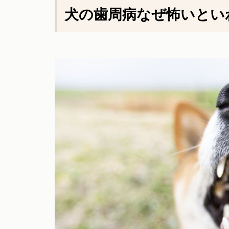
犬の歯周病なぜ怖いと
い