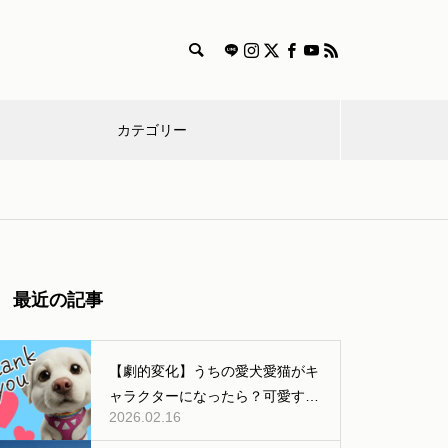
カテゴリー
漫
特
獣医師
雑
食
飼
迷
画
集
コラム
学
事
い
子
愛犬とのおでかけするときの持
最近の記事
ち物やルール、マナーまとめ
方
【劇的変化】うちの愛犬愛猫がキ
ャラクターになったら？可愛すぎ
2026.02.16
る「AI変身」ギャラリー公開！
犬と出かける際のマナー【車や