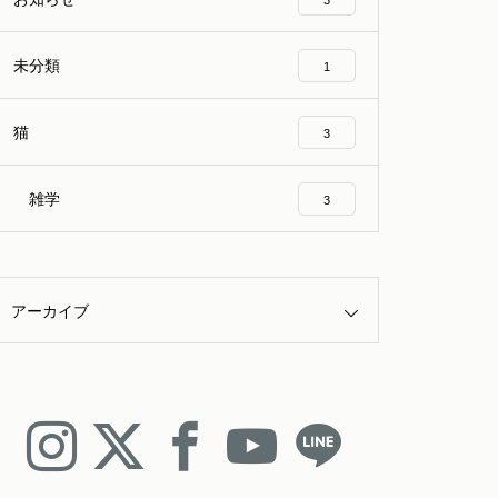
3
未分類
1
猫
3
雑学
3
アーカイブ