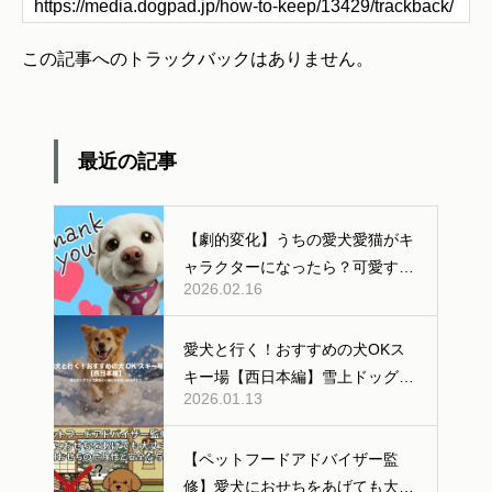
この記事へのトラックバックはありません。
最近の記事
【劇的変化】うちの愛犬愛猫がキ
ャラクターになったら？可愛すぎ
2026.02.16
る「AI変身」ギャラリー公開！
愛犬と行く！おすすめの犬OKス
キー場【西日本編】雪上ドッグラ
2026.01.13
ンあり
【ペットフードアドバイザー監
修】愛犬におせちをあげても大丈