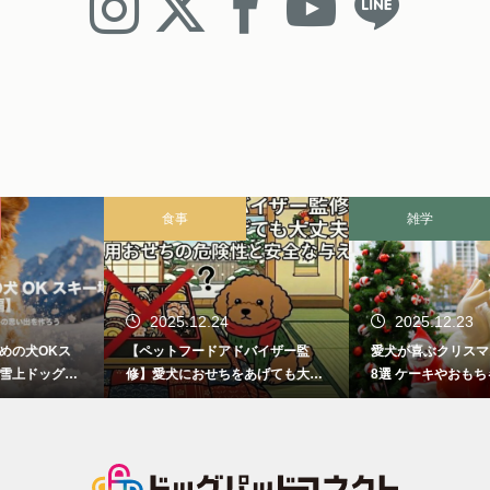
食事
雑学
2025.12.24
2025.12.23
【ペットフードアドバイザー監
愛犬が喜ぶクリスマスプレゼント
修】愛犬におせちをあげても大丈
8選 ケーキやおもちゃ、犬服どれ
夫？人間用おせちの危険性と安全
にする？
な与え方