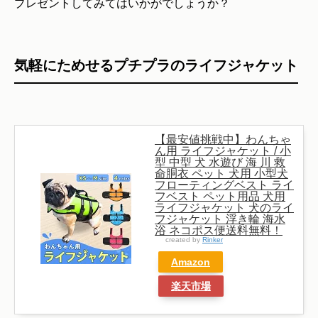
プレゼントしてみてはいかがでしょうか？
気軽にためせるプチプラのライフジャケット
【最安値挑戦中】わんちゃ
ん用 ライフジャケット / 小
型 中型 犬 水遊び 海 川 救
命胴衣 ペット 犬用 小型犬
フローティングベスト ライ
フベスト ペット用品 犬用
ライフジャケット 犬のライ
フジャケット 浮き輪 海水
浴 ネコポス便送料無料！
created by
Rinker
Amazon
楽天市場