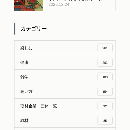
2025.12.24
夫？人間用おせちの危険性と安全
な与え方
カテゴリー
楽しむ
261
健康
201
雑学
183
飼い方
154
取材企業・団体一覧
92
取材
85