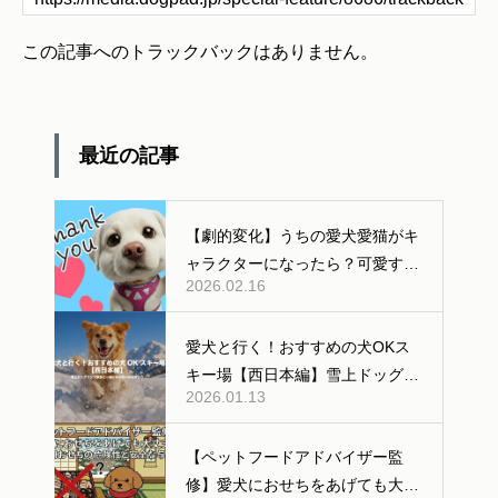
この記事へのトラックバックはありません。
最近の記事
【劇的変化】うちの愛犬愛猫がキ
ャラクターになったら？可愛すぎ
2026.02.16
る「AI変身」ギャラリー公開！
愛犬と行く！おすすめの犬OKス
キー場【西日本編】雪上ドッグラ
2026.01.13
ンあり
【ペットフードアドバイザー監
修】愛犬におせちをあげても大丈