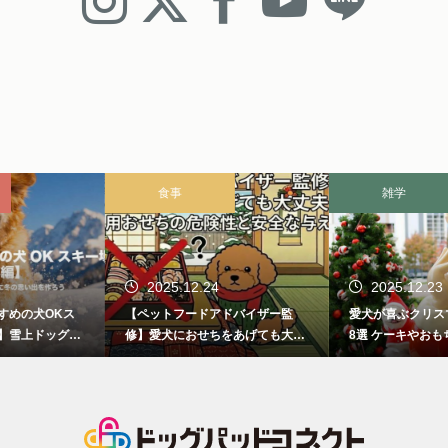
食事
雑学
2025.12.24
2025.12.23
【ペットフードアドバイザー監
愛犬が喜ぶクリスマスプレゼント
修】愛犬におせちをあげても大丈
8選 ケーキやおもちゃ、犬服どれ
夫？人間用おせちの危険性と安全
にする？
な与え方