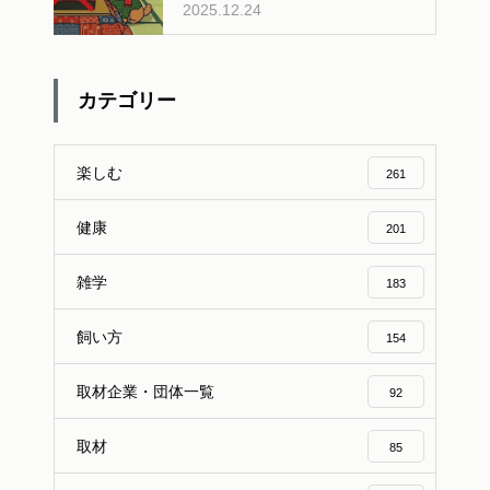
2025.12.24
夫？人間用おせちの危険性と安全
な与え方
カテゴリー
楽しむ
261
健康
201
雑学
183
飼い方
154
取材企業・団体一覧
92
取材
85