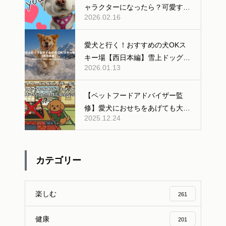
ャラクターになったら？可愛すぎ
2026.02.16
る「AI変身」ギャラリー公開！
愛犬と行く！おすすめの犬OKス
キー場【西日本編】雪上ドッグラ
2026.01.13
ンあり
【ペットフードアドバイザー監
修】愛犬におせちをあげても大丈
2025.12.24
夫？人間用おせちの危険性と安全
な与え方
カテゴリー
楽しむ
261
健康
201