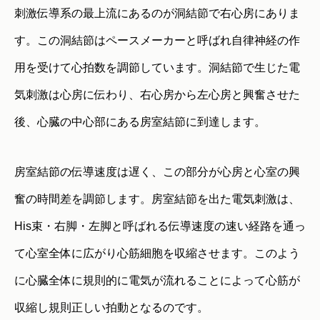
刺激伝導系の最上流にあるのが洞結節で右心房にありま
す。この洞結節はペースメーカーと呼ばれ自律神経の作
用を受けて心拍数を調節しています。洞結節で生じた電
気刺激は心房に伝わり、右心房から左心房と興奮させた
後、心臓の中心部にある房室結節に到達します。
房室結節の伝導速度は遅く、この部分が心房と心室の興
奮の時間差を調節します。房室結節を出た電気刺激は、
His束・右脚・左脚と呼ばれる伝導速度の速い経路を通っ
て心室全体に広がり心筋細胞を収縮させます。このよう
に心臓全体に規則的に電気が流れることによって心筋が
収縮し規則正しい拍動となるのです。