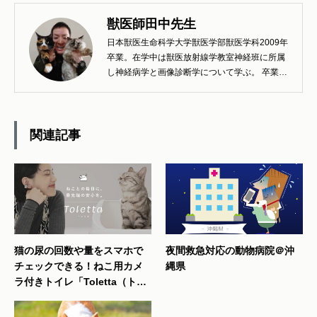
獣医師田中先生
日本獣医生命科学大学獣医学部獣医学科2009年
卒業。在学中は獣医放射線学教室神経班に所属
し神経病学と画像診断学について学ぶ。 卒業
後、地元である埼玉県所沢市にある所沢アニマ
ルメディカルセンターに勤務。現在は同院の副
院長を務めている。 得意分野は一般内科、神経
科、軟部外科、整形外科。今年で臨床10年目、
関連記事
節目の年を迎え、日々進歩する獣医療において
幅広い知識を身に付け、治療を必要とする動物
とその家族が最良の選択が出来るよう、常に一
流のジェネラリストに近づけるよう日々勉強
中。 趣味は釣り、筋トレ、石集め、滝巡り。私
生活では一児の父、4匹の猫と賑やかに暮らし
ている。
猫の尿の回数や量をスマホで
夜間救急対応の動物病院＠沖
チェックできる！ねこ用カメ
縄県
ラ付きトイレ「Toletta（トレ
ッタ）」